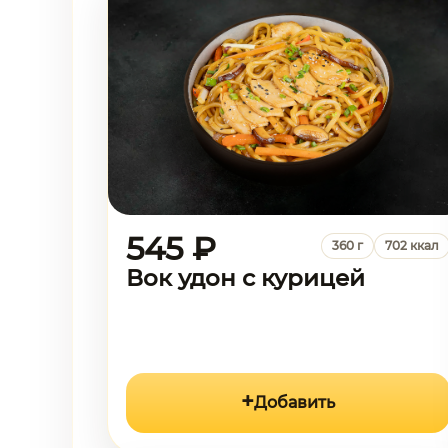
545 ₽
360 г
702 ккал
Вок удон с курицей
Добавить