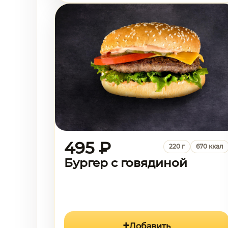
495 ₽
220 г
670 ккал
Бургер с говядиной
Добавить