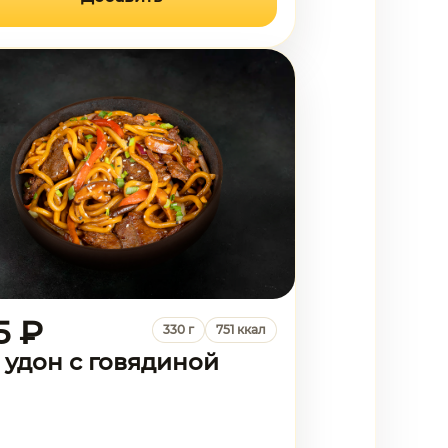
5 ₽
330 г
751 ккал
 удон с говядиной