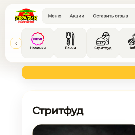
Меню
Акции
Оставить отзыв
‹
На
Новинки
Ланчи
Стритфуд
Стритфуд