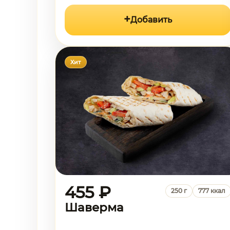
Добавить
Хит
455 ₽
250 г
777 ккал
Шаверма