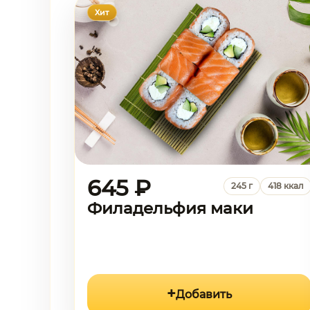
Хит
645 ₽
245 г
418 ккал
Филадельфия маки
Добавить