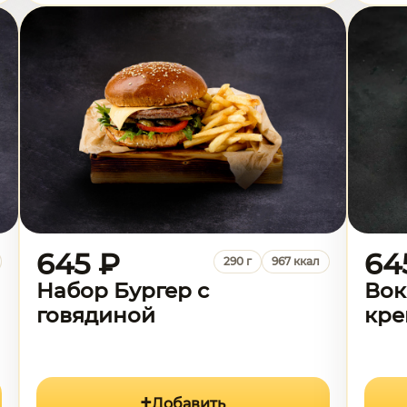
645 ₽
64
290 г
967 ккал
Набор Бургер с
Вок
говядиной
кре
Добавить