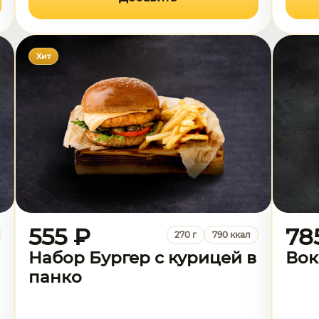
Хит
555 ₽
78
270 г
790 ккал
Набор Бургер с курицей в
Вок
панко