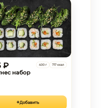
5 ₽
400 г
717 ккал
нес набор
Добавить