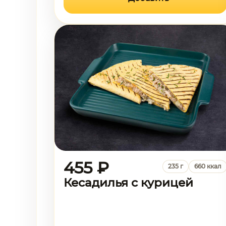
455 ₽
235 г
660 ккал
Кесадилья с курицей