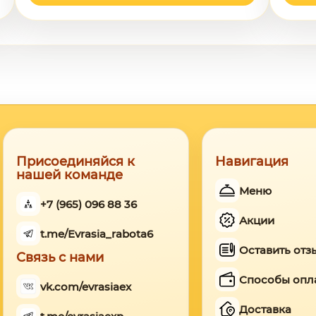
Присоединяйся к
Навигация
нашей команде
Меню
+7 (965) 096 88 36
Акции
t.me/Evrasia_rabota6
Оставить отз
Связь с нами
Способы опл
vk.com/evrasiaex
Доставка