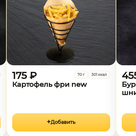
175 ₽
45
70 г
301 ккал
Картофель фри new
Бур
шни
Добавить