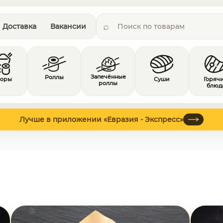
Доставка
Вакансии
Запечённые
Роллы
боры
Суши
Горяч
роллы
блюд
Лучше в приложении «Евразия - Экспресс»