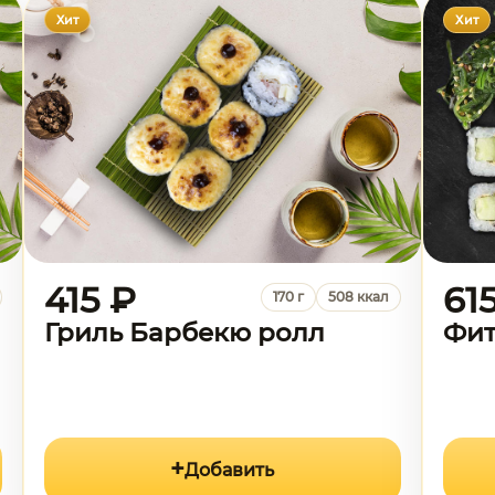
Хит
Хит
415 ₽
61
170 г
508 ккал
Гриль Барбекю ролл
Фит
Добавить