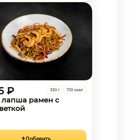
5 ₽
330 г
735 ккал
 лапша рамен с
веткой
Добавить