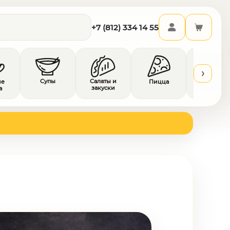
+7 (812) 334 14 55
›
Супы
Салаты и
Гарниры 
ие
Пицца
закуски
соусы
а