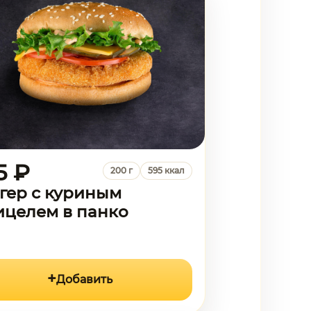
5 ₽
200 г
595 ккал
гер с куриным
целем в панко
Добавить