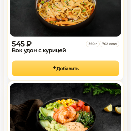
545 ₽
360 г
702 ккал
Вок удон с курицей
Добавить