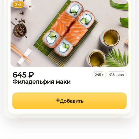
Хит
645 ₽
245 г
418 ккал
Филадельфия маки
Добавить