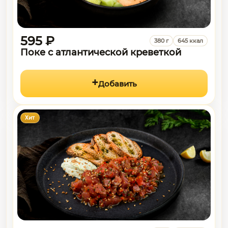
595 ₽
380 г
645 ккал
Поке с атлантической креветкой
Добавить
Хит