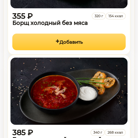
355 ₽
320 г
154 ккал
Борщ холодный без мяса
Добавить
385 ₽
340 г
268 ккал