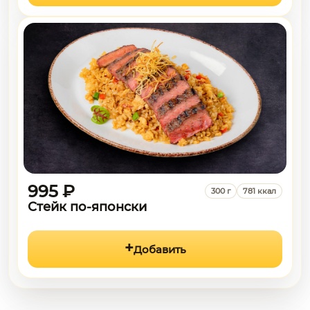
995 ₽
300 г
781 ккал
Стейк по-японски
Добавить