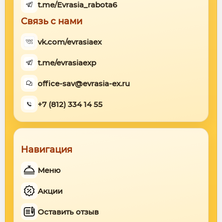
t.me/Evrasia_rabota6
Связь с нами
vk.com/evrasiaex
t.me/evrasiaexp
office-sav@evrasia-ex.ru
+7 (812) 334 14 55
Навигация
Меню
Акции
Оставить отзыв