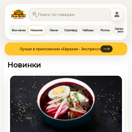
Запечённы
Все меню
Новинки
Ланчи
Стритфуд
Наборы
Роллы
роллы
Лучше в приложении «Евразия - Экспресс»
Новинки