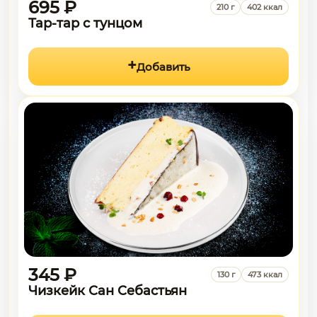
695 ₽
210 г
402 ккал
Тар-тар с тунцом
Добавить
345 ₽
130 г
473 ккал
Чизкейк Сан Себастьян