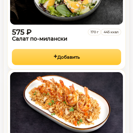
575 ₽
170 г
445 ккал
Салат по-милански
Добавить