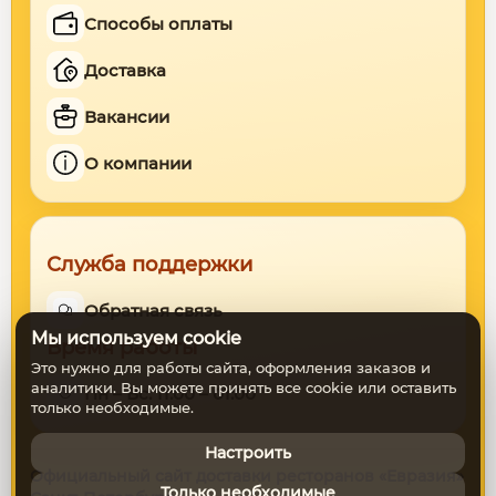
Способы оплаты
Доставка
Вакансии
О компании
Служба поддержки
Обратная связь
Мы используем cookie
Время работы
Это нужно для работы сайта, оформления заказов и
аналитики. Вы можете принять все cookie или оставить
Пн – Вс: 11:00 – 01:00
только необходимые.
Настроить
Официальный сайт доставки ресторанов «Евразия»
Только необходимые