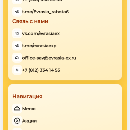
t.me/Evrasia_rabota6
Связь с нами
vk.com/evrasiaex
t.me/evrasiaexp
office-sav@evrasia-ex.ru
+7 (812) 334 14 55
Навигация
Меню
Акции