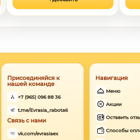
Присоединяйся к
Навигация
нашей команде
Меню
+7 (965) 096 88 36
Акции
t.me/Evrasia_rabota6
Оставить отз
Связь с нами
Способы опл
vk.com/evrasiaex