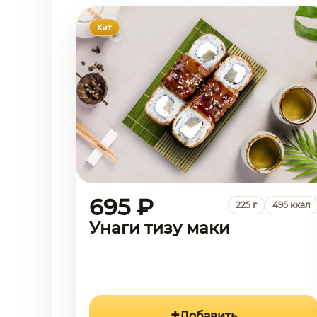
Хит
695 ₽
225 г
495 ккал
Унаги тизу маки
Добавить