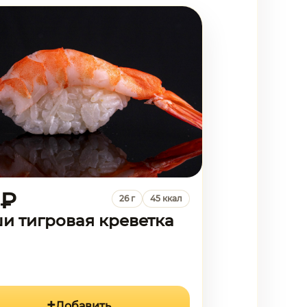
 ₽
26 г
45 ккал
и тигровая креветка
Добавить