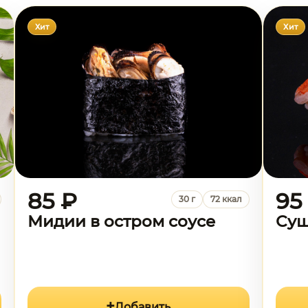
Хит
Хит
85 ₽
95
30 г
72 ккал
Мидии в остром соусе
Суш
Добавить